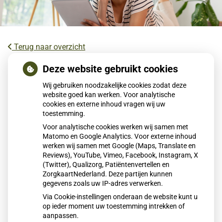
Terug naar overzicht
AI als diëtist? Zo betrouwbaar is
Deze website gebruikt cookies
ChatGPT bij afvallen
Wij gebruiken noodzakelijke cookies zodat deze
website goed kan werken. Voor analytische
cookies en externe inhoud vragen wij uw
AI kan snel en algemeen dieetadvies geven dat helpt bij
toestemming.
afvallen, maar mist persoonlijke afstemming. Een diëtist
Voor analytische cookies werken wij samen met
kijkt naar leefstijl, stress, hormonen en gewoonten en
Matomo en Google Analytics. Voor externe inhoud
adviseert duurzaam gewichtsverlies. AI is handig als
werken wij samen met Google (Maps, Translate en
startpunt, maar voor blijvend resultaat blijft persoonlijke
Reviews), YouTube, Vimeo, Facebook, Instagram, X
(Twitter), Qualizorg, Patiëntenvertellen en
begeleiding belangrijk.
ZorgkaartNederland. Deze partijen kunnen
gegevens zoals uw IP-adres verwerken.
Via Cookie-instellingen onderaan de website kunt u
Lees het hele artikel op:
Gezondheidsnet
op ieder moment uw toestemming intrekken of
Publicatiedatum:
12-01-2026
aanpassen.