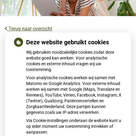
Terug naar overzicht
Kookadvies drinkwater in provincie
Deze website gebruikt cookies
Utrecht vanwege besmetting
Wij gebruiken noodzakelijke cookies zodat deze
website goed kan werken. Voor analytische
cookies en externe inhoud vragen wij uw
Voor ongeveer 85.000 huishoudens in het oosten van de
toestemming.
provincie Utrecht geldt een kookadvies voor drinkwater.
Voor analytische cookies werken wij samen met
Drinkwaterbedrijf Vitens heeft een besmetting met de
Matomo en Google Analytics. Voor externe inhoud
enterokokkenbacterie vastgesteld. Bewoners wordt
werken wij samen met Google (Maps, Translate en
geadviseerd water eerst te koken voordat het wordt
Reviews), YouTube, Vimeo, Facebook, Instagram, X
(Twitter), Qualizorg, Patiëntenvertellen en
gebruikt om te drinken of eten te bereiden.
ZorgkaartNederland. Deze partijen kunnen
gegevens zoals uw IP-adres verwerken.
Via Cookie-instellingen onderaan de website kunt u
Lees het hele artikel op:
Nationale zorggids
op ieder moment uw toestemming intrekken of
Publicatiedatum:
06-01-2026
aanpassen.