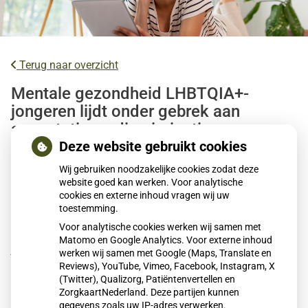
Terug naar overzicht
Mentale gezondheid LHBTQIA+-
jongeren lijdt onder gebrek aan
acceptatie en discriminatie
Deze website gebruikt cookies
LHBTQIA+-jongeren ervaren vaker mentale
Wij gebruiken noodzakelijke cookies zodat deze
gezondheidsproblemen dan leeftijdsgenoten. Gebrek aan
website goed kan werken. Voor analytische
cookies en externe inhoud vragen wij uw
acceptatie, discriminatie en agressie spelen hierbij een
toestemming.
grote rol. Jongeren die zichzelf kunnen zijn, voelen zich
Voor analytische cookies werken wij samen met
mentaal beter. Volgens het RIVM beschikken LHBTQIA+-
Matomo en Google Analytics. Voor externe inhoud
jongvolwassenen minder vaak over beschermende
werken wij samen met Google (Maps, Translate en
factoren zoals weerbaarheid, wat hun mentale gezondheid
Reviews), YouTube, Vimeo, Facebook, Instagram, X
(Twitter), Qualizorg, Patiëntenvertellen en
verder onder druk zet.
ZorgkaartNederland. Deze partijen kunnen
gegevens zoals uw IP-adres verwerken.