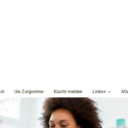
.nl
Uw Zorgonline
Klacht melden
Links+
Af
Links+
submenu