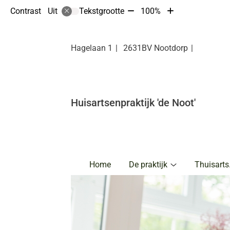
Tekst
Tekst
Contrast
Tekstgrootte
100%
Uit
verkleinen
vergroten
met
met
10%
10%
Hagelaan
1
2631BV
Nootdorp
Huisartsenpraktijk 'de Noot'
Hoofdmenu
Home
De praktijk
Thuisarts
De
praktijk
submenu