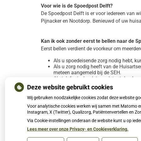
Voor wie is de Spoedpost Delft?
De Spoedpost Delft is er voor iedereen van wie
Pijnacker en Nootdorp. Benieuwd of uw huisar
Kan ik ook zonder eerst te bellen naar de 
Eerst bellen verdient de voorkeur om meerder
Als u spoedeisende zorg nodig hebt, kun
Als u zorg nodig heeft van de Huisarts
meteen aangemeld bij de SEH.
Als telefonisch advies volstaat dan besp
Deze website gebruikt cookies
Bij levensbedreigende situaties: bel 11
Niet levensbedreigend, wel spoed?
Bin
Wij gebruiken noodzakelijke cookies zodat deze website g
Buiten kantoortijden:
bel de Spoedpost 
Voor analytische cookies werken wij samen met Matomo en
Instagram, X (Twitter), Qualizorg, Patiëntenvertellen en 
Publicatiedatum:
14-10-2020
Via Cookie-instellingen onderaan de website kunt u op i
Lees meer over onze Privacy- en Cookieverklaring.