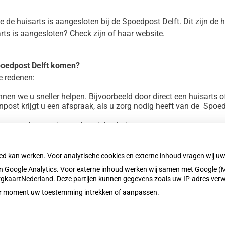
 de huisarts is aangesloten bij de Spoedpost Delft. Dit zijn de h
ts is aangesloten? Check zijn of haar website.
Spoedpost Delft komen?
e redenen:
nen we u sneller helpen. Bijvoorbeeld door direct een huisarts o
enpost krijgt u een afspraak, als u zorg nodig heeft van de Sp
aart u dat een rit naar het ziekenhuis.
2.
nen kantoortijden:
bel uw huisarts 0153105545
oed kan werken. Voor analytische cookies en externe inhoud vragen wij 
Delft via (015) 251 19 30
 Google Analytics. Voor externe inhoud werken wij samen met Google (M
ZorgkaartNederland. Deze partijen kunnen gegevens zoals uw IP-adres ver
eder moment uw toestemming intrekken of aanpassen.