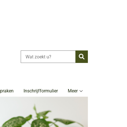
Zoeken
spraken
Inschrijfformulier
Meer
Meer
submenu