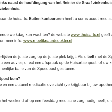
links naast de hoofdingang van het Reinier de Graaf ziekenhui
 ziekenhuis.
naar de huisarts.
Buiten kantooruren
heeft u soms acuut medisc
olgende werkdag kan wachten? de website
www.thuisarts.nl
geeft 
oor meer info:
www.moetiknaardedokter.nl
rtijden
de juiste zorg op de juiste plek krijgt. Als u
belt
met de Sp
ijgt u een advies, direct een afspraak op de Huisartsenpost of 
amenlijke balie van de Spoedpost gesitueerd.
edpost kom?
 en een actueel medicatie overzicht (verkrijgbaar bij uw apothe
 in het weekend of op een feestdag medische zorg nodig heeft, di