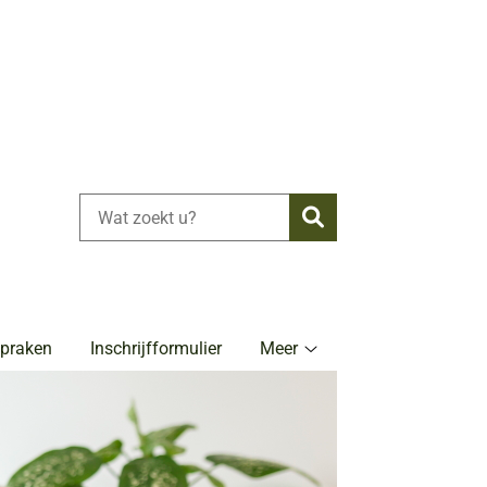
Zoeken
spraken
Inschrijfformulier
Meer
Meer
submenu