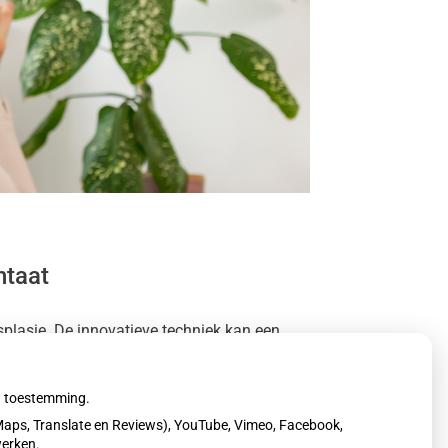
ntaat
splasie. De innovatieve techniek kan een
oek bij een kleine patiëntengroep.
uw toestemming.
aps, Translate en Reviews), YouTube, Vimeo, Facebook,
werken.