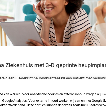
a Ziekenhuis met 3-D geprinte heupimpla
wereld een 3D-geprint heupimplantaat bij een patiënt met heupdy
n. In samenwerking met het LUMC loopt nu een veiligheidsonderz
oed kan werken. Voor analytische cookies en externe inhoud vragen wij 
 Google Analytics. Voor externe inhoud werken wij samen met Google (M
ZorgkaartNederland. Deze partijen kunnen gegevens zoals uw IP-adres ver