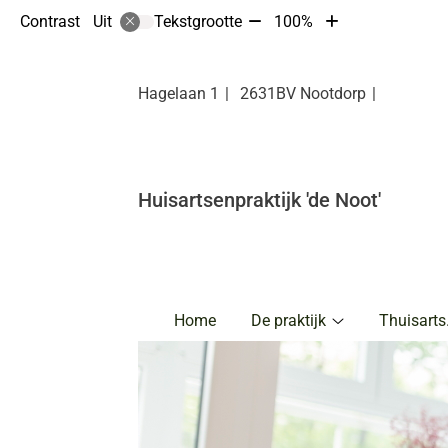
Tekst
Tekst
Contrast
Tekstgrootte
100%
Uit
verkleinen
vergroten
met
met
10%
10%
Hagelaan
1
2631BV
Nootdorp
Huisartsenpraktijk 'de Noot'
Hoofdmenu
Home
De praktijk
Thuisarts
De
praktijk
submenu