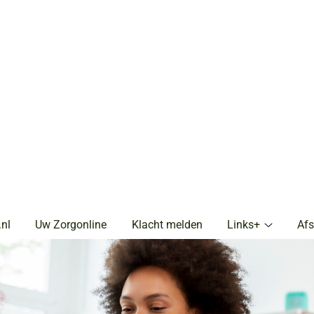
.nl
Uw Zorgonline
Klacht melden
Links+
Af
Links+
submenu