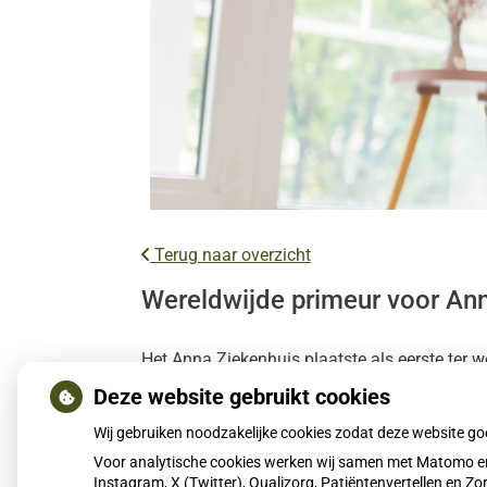
Terug naar overzicht
Wereldwijde primeur voor Ann
Het Anna Ziekenhuis plaatste als eerste ter 
zware operatie voorkomen en herstel verkorte
Deze website gebruikt cookies
Wij gebruiken noodzakelijke cookies zodat deze website g
Lees het hele artikel op:
Nationale zorggids
Voor analytische cookies werken wij samen met Matomo en
Publicatiedatum:
19-01-2026
Instagram, X (Twitter), Qualizorg, Patiëntenvertellen en 